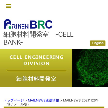
コ
ン
テ
ン
ツ
細胞材料開発室 -CELL
へ
ス
BANK-
キ
ッ
プ
トップページ
>
MAILNEWS送信情報
>
MAILNEWS 20211126号
（電子メール版）