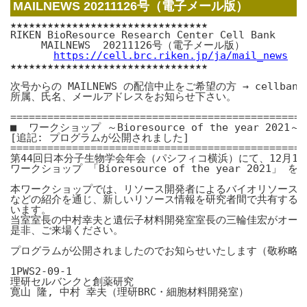
MAILNEWS 20211126号（電子メール版）
★★★★★★★★★★★★★★★★★★★★★★★★★★★★★★★★

RIKEN BioResource Research Center Cell Bank

　　　MAILNEWS  20211126号（電子メール版）

https://cell.brc.riken.jp/ja/mail_news
★★★★★★★★★★★★★★★★★★★★★★★★★★★★★★★★

次号からの MAILNEWS の配信中止をご希望の方 → cellbank.br
所属、氏名、メールアドレスをお知らせ下さい。

=================================================
■  ワークショップ ～Bioresource of the year 2021
[追記: プログラムが公開されました]

=================================================
第44回日本分子生物学会年会（パシフィコ横浜）にて、12月1日(
ワークショップ 「Bioresource of the year 2021」 
本ワークショップでは、リソース開発者によるバイオリソースの
などの紹介を通じ、新しいリソース情報を研究者間で共有するこ
います。

当室室長の中村幸夫と遺伝子材料開発室室長の三輪佳宏がオーガ
是非、ご来場ください。

プログラムが公開されましたのでお知らせいたします（敬称略）
1PWS2-09-1

理研セルバンクと創薬研究

寛山 隆, 中村 幸夫（理研BRC・細胞材料開発室）
