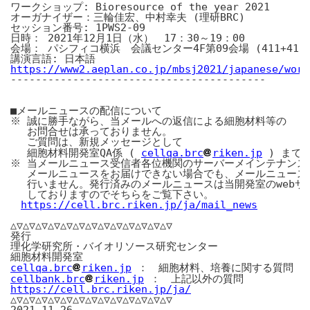
ワークショップ: Bioresource of the year 2021

オーガナイザー：三輪佳宏、中村幸夫 (理研BRC)

セッション番号: 1PWS2-09

日時： 2021年12月1日（水）　17：30～19：00

会場： パシフィコ横浜　会議センター4F第09会場 (411+412)
https://www2.aeplan.co.jp/mbsj2021/japanese/work
-----------------------------------------

■メールニュースの配信について

※ 誠に勝手ながら、当メールへの返信による細胞材料等の

　 お問合せは承っておりません。

　 ご質問は、新規メッセージとして

　 細胞材料開発室QA係 ( 
cellqa.brc
riken.jp
 ) まで
※ 当メールニュース受信者各位機関のサーバーメインテナンス等
　 メールニュースをお届けできない場合でも、メールニュースの
　 行いません。発行済みのメールニュースは当開発室のwebサイ
　 しておりますのでそちらをご覧下さい。

https://cell.brc.riken.jp/ja/mail_news
△▽△▽△▽△▽△▽△▽△▽△▽△▽△▽△▽△▽△▽

発行

理化学研究所・バイオリソース研究センター

cellqa.brc
riken.jp
cellbank.brc
riken.jp
https://cell.brc.riken.jp/ja/
△▽△▽△▽△▽△▽△▽△▽△▽△▽△▽△▽△▽△▽
