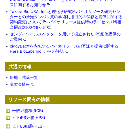
スに関するお知らせ
•
Takara Bio USA, Inc.と理化学研究所バイオリソース研究セン
ターとの蛍光タンパク質の学術利用目的の保存と提供に関する
契約変更について
(
バイオリソース提供時のライセンス料相
当額改定のお知らせ
)
•
センダイウイルスベクターを用いて樹立されたiPS細胞提供の
ご案内
•
piggyBac®を内包するバイオリソースの寄託と提供に関する
Hera BioLabs Inc. からの許諾
共通の情報
•
培地・試薬一覧
•
講習会情報
リソース固有の情報
一般細胞株(RCB)
ヒトiPS細胞(HPS)
ヒトES細胞(HES)