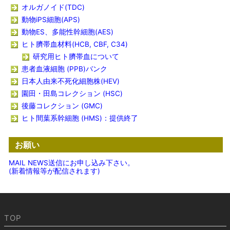
オルガノイド(TDC)
動物iPS細胞(APS)
動物ES、多能性幹細胞(AES)
ヒト臍帯血材料(HCB, CBF, C34)
研究用ヒト臍帯血について
患者血液細胞 (PPB)バンク
日本人由来不死化細胞株(HEV)
園田・田島コレクション (HSC)
後藤コレクション (GMC)
ヒト間葉系幹細胞 (HMS)：提供終了
お願い
MAIL NEWS送信にお申し込み下さい。
(新着情報等が配信されます)
TOP