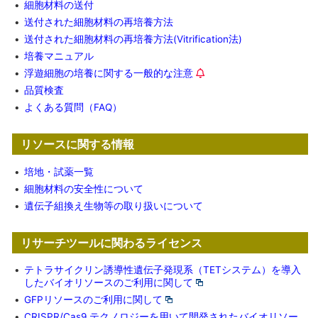
•
細胞材料の送付
•
送付された細胞材料の再培養方法
•
送付された細胞材料の再培養方法(Vitrification法)
•
培養マニュアル
•
浮遊細胞の培養に関する一般的な注意
•
品質検査
•
よくある質問（FAQ）
リソースに関する情報
•
培地・試薬一覧
•
細胞材料の安全性について
•
遺伝子組換え生物等の取り扱いについて
リサーチツールに関わるライセンス
•
テトラサイクリン誘導性遺伝子発現系（TETシステム）を導入
したバイオリソースのご利用に関して
•
GFPリソースのご利用に関して
•
CRISPR/Cas9 テクノロジーを用いて開発されたバイオリソー