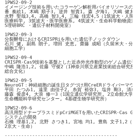
1PWS2-09-2

イメージング技術を用いたコラーゲン解析用バイオリソースの確
番 奏絵1, 木嶋 順子3, 逆井 智貴1, 森 夕海1, 大嶋 健太1,
水野 聖哉3,4, 高橋 智3,4, 三輪 佳宏4,5（1筑波大・人間総
医療科学, 3筑波大・医学医療系, 4筑波大・生命科学動物資源セ
5理研BRC ・遺伝子材料開発室）

1PWS2-09-3

分裂酵母におけるCRISPRiを用いた遺伝子ノックダウン

石川 健, 副島 朗子, 増田 史恵, 齋藤 成昭（久留米大・分子
細胞工学）

1PWS2-09-4

CRISPR-Cas9技術を基盤とした近赤外光作動型のゲノム遺伝子
中嶋 隆浩1,2, 佐藤 守俊2（1神奈川県立産業技術総合研究所,
総合文化）

1PWS2-09-5

NeuroGT：神経細胞の誕生日タグづけ用CreERドライバーマウ
平田 たつみ1, 遠里 由佳子2, 糸賀 裕弥3, 塩井 剛3, 清成 
藤森 俊彦4, 大浪 修一3（1国立遺伝学研究所, 2立命館大学,
生命機能科学研究センター, 4基礎生物学研究所）

1PWS2-09-6

高汎用型ドナープラスミドpCriMGETを用いたCRISPR-Cas Gene 
システムの開発

石橋 理基1,2, 北野 さつき1, 宮地 均1, 豊島 文子1,2（1
2京大・生命）

-----------------------------------------
