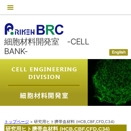
コ
ン
テ
ン
ツ
細胞材料開発室 -CELL
へ
ス
BANK-
キ
ッ
プ
トップページ
>
研究用ヒト臍帯血材料 (HCB,CBF,CFD,C34)
研究用ヒト臍帯血材料 (HCB,CBF,CFD,C34)