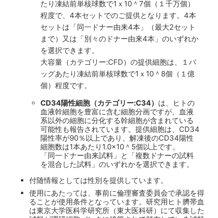
たり凍結前単核球数で1ｘ10＾7個（１千万個）
程度で、4本セットでのご提供となります。4本
セットは「同一ドナー由来4本」（最大2セット
まで）又は「別々のドナー由来4本」のいずれか
を選択できます。
大容量（カテゴリー:CFD）の提供細胞は、１バ
ッグあたり凍結前単核球数で1ｘ10＾8個（１億
個）程度です。
CD34陽性細胞（カテゴリー:C34）
は、ヒトの
血液幹細胞を豊富に含む細胞分画ですが、血液
系以外の細胞に分化する幹細胞が含まれている
可能性も報告されています。提供細胞は、CD34
陽性率が90％以上であり、解凍後のCD34陽性
細胞数は1本あたり1.0×10＾5個以上です。
「同一ドナー由来試料」と「複数ドナーの試料
を混合した試料」のいずれかを選択できます。
付随情報としては性別を提供しています。
使用にあたっては、事前に倫理審査委員会で承認を得
ることが使用条件となっています。研究用ヒト臍帯血
は東京大学医科学研究所（東大医科研）にて収集した