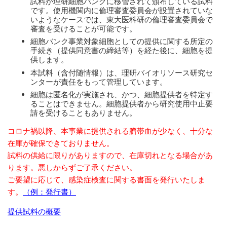
試料が理研細胞バンクに移管されて頒布している試料
です。使用機関内に倫理審査委員会が設置されていな
いようなケースでは、東大医科研の倫理審査委員会で
審査を受けることが可能です。
細胞バンク事業対象細胞としての提供に関する所定の
手続き（提供同意書の締結等）を経た後に、細胞を提
供します。
本試料（含付随情報）は、理研バイオリソース研究セ
ンターが責任をもって管理しています。
細胞は匿名化が実施され、かつ、細胞提供者を特定す
ることはできません。細胞提供者から研究使用中止要
請を受けることもありません。
コロナ禍以降、本事業に提供される臍帯血が少なく、十分な
在庫が確保できておりません。
試料の供給に限りがありますので、在庫切れとなる場合があ
ります。悪しからずご了承ください。
ご要望に応じて、感染症検査に関する書面を発行いたしま
す。
（例：発行書）
提供試料の概要