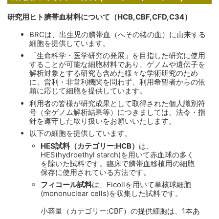
研究用ヒト臍帯血材料について（HCB,CBF,CFD,C34）
BRCは、出生児の臍帯血（へその緒の血）に由来する
細胞を提供しています。
「生命科学・医学研究の発展」を目指した研究に使用
することが可能な細胞材料であり、ゲノムや遺伝子を
解析対象とする研究も含めた様々な学術研究のため
に、営利・非営利機関を問わず、利用希望者からの依
頼に応じて細胞を提供しています。
利用者の皆様が研究成果として取得された個人識別符
号（全ゲノム解析結果等）につきましては、法令・指
針を遵守した取り扱いをお願いいたします。
以下の細胞を提供しています。
HES試料（カテゴリー:HCB）
は、
HES(hydroethyl starch)を用いて赤血球の多く
を除いた試料です。臨床で臍帯血移植用の細胞
保存に使用されている方法です。
フィコール試料
は、Ficollを用いて単核球細胞
(mononuclear cells)を収集した試料です。
小容量（カテゴリー:CBF）の提供細胞は、1本あ