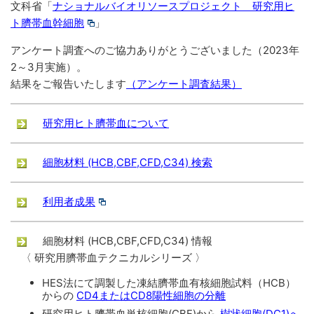
文科省「
ナショナルバイオリソースプロジェクト 研究用ヒ
ト臍帯血幹細胞
」
アンケート調査へのご協力ありがとうございました（2023年
2～3月実施）。
結果をご報告いたします
（アンケート調査結果）
研究用ヒト臍帯血について
細胞材料 (HCB,CBF,CFD,C34) 検索
利用者成果
細胞材料 (HCB,CBF,CFD,C34) 情報
〈 研究用臍帯血テクニカルシリーズ 〉
HES法にて調製した凍結臍帯血有核細胞試料（HCB）
からの
CD4またはCD8陽性細胞の分離
研究用ヒト臍帯血単核細胞(CBF)から
樹状細胞(DC1)へ