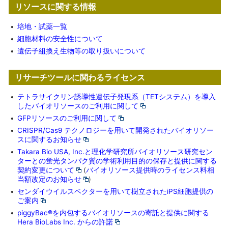
リソースに関する情報
•
培地・試薬一覧
•
細胞材料の安全性について
•
遺伝子組換え生物等の取り扱いについて
リサーチツールに関わるライセンス
•
テトラサイクリン誘導性遺伝子発現系（TETシステム）を導入
したバイオリソースのご利用に関して
•
GFPリソースのご利用に関して
•
CRISPR/Cas9 テクノロジーを用いて開発されたバイオリソー
スに関するお知らせ
•
Takara Bio USA, Inc.と理化学研究所バイオリソース研究セン
ターとの蛍光タンパク質の学術利用目的の保存と提供に関する
契約変更について
(
バイオリソース提供時のライセンス料相
当額改定のお知らせ
)
•
センダイウイルスベクターを用いて樹立されたiPS細胞提供の
ご案内
•
piggyBac®を内包するバイオリソースの寄託と提供に関する
Hera BioLabs Inc. からの許諾