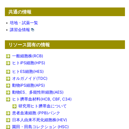
共通の情報
•
培地・試薬一覧
•
講習会情報
リソース固有の情報
一般細胞株(RCB)
ヒトiPS細胞(HPS)
ヒトES細胞(HES)
オルガノイド(TDC)
動物iPS細胞(APS)
動物ES、多能性幹細胞(AES)
ヒト臍帯血材料(HCB, CBF, C34)
研究用ヒト臍帯血について
患者血液細胞 (PPB)バンク
日本人由来不死化細胞株(HEV)
園田・田島コレクション (HSC)