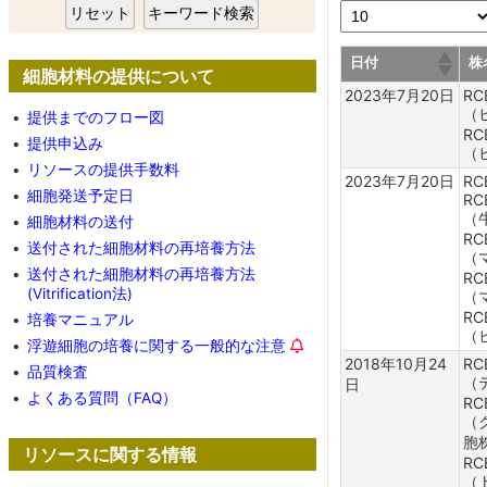
ョ
実験動物開発室
ヒトES細胞 (HES
ン
日付
株
実験植物開発室
オルガノイド (TD
細胞材料の提供について
2023年7月20日
RC
遺伝子材料開発室
動物iPS細胞 (APS
（
•
提供までのフロー図
RC
•
提供申込み
（
微生物材料開発室
動物ES、多能性幹細
•
リソースの提供手数料
2023年7月20日
RC
•
細胞発送予定日
RC
お知らせ一覧
研究用ヒト臍帯血
（
•
細胞材料の送付
(HCB,CBF,CFD,C
RC
事業の概要
•
送付された細胞材料の再培養方法
（
患者血液細胞 (PP
•
送付された細胞材料の再培養方法
RC
BRCにおける個人情報保護につ
(Vitrification法)
（
RC
いて
日本人由来不死化細
•
培養マニュアル
（
•
浮遊細胞の培養に関する一般的な注意
リンク
園田・田島コレク
2018年10月24
RC
•
品質検査
（
日
(HSC)
•
よくある質問（FAQ）
RC
（
後藤コレクション細
胞
リソースに関する情報
RC
研究用ヒト間葉系
（