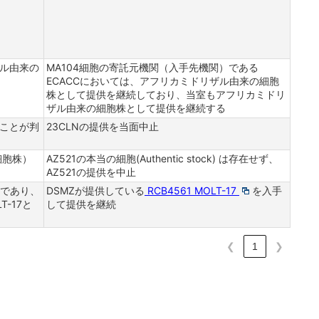
ル由来の
MA104細胞の寄託元機関（入手先機関）である
ECACCにおいては、アフリカミドリザル由来の細胞
株として提供を継続しており、当室もアフリカミドリ
ザル由来の細胞株として提供を継続する
ことが判
23CLNの提供を当面中止
細胞株）
AZ521の本当の細胞(Authentic stock) は存在せず、
AZ521の提供を中止
胞であり、
DSMZが提供している
RCB4561 MOLT-17
を入手
T-17と
して提供を継続
❮
1
❯