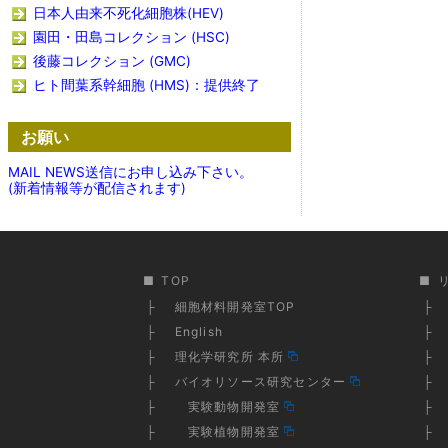
日本人由来不死化細胞株(HEV)
園田・田島コレクション (HSC)
後藤コレクション (GMC)
ヒト間葉系幹細胞 (HMS)：提供終了
お願い
MAIL NEWS送信にお申し込み下さい。
(新着情報等が配信されます)
TOP
細胞材料開発室TOP
English
理化学研究所 本所
バイオリソース研究センター
実験動物開発室
実験植物開発室