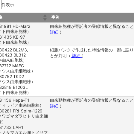
件表示
)
発送予定表
名
事例
C)
B1981 HD-Mar2
由来細胞種が寄託者の登録情報と異なること
)
ヒト由来細胞株）
詳細
）
B1435 KE-97
ヒト由来細胞株）
胞 (AES)
B0422 BL2M3,
細胞バンクで作成した特性情報の一部に誤り
B0423 BL312
材料
とが判明（
詳細
）
牛由来細胞株）
34)
B2712 MAEC
マウス由来細胞株）
B)バンク
B0752 TKD2
マウス由来細胞株）
B2818 B1203L
胞株 (HEV)
ヒト由来細胞株）
ション細胞
B1156 Hepa-T1
由来動物種が寄託者の登録情報と異なること
ティラピア由来細胞株）
詳細
）
B0281 FRI-SpIm-1229
クワゴマダラヒトリ由来細
胞 (GMC)
株）
B1733 LAH1
幹細胞
トノサマガエル属トノサマ