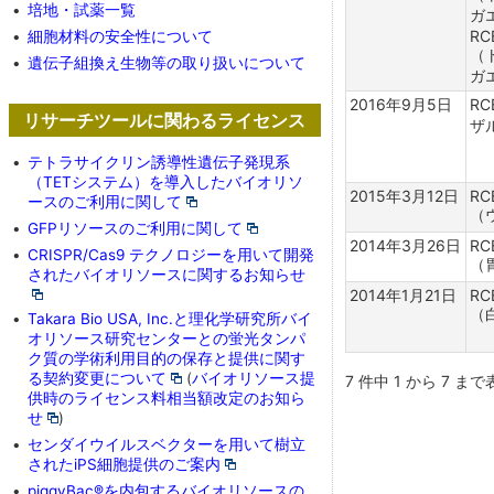
•
培地・試薬一覧
ガ
(HMS)：提供終了
RC
•
細胞材料の安全性について
（
•
遺伝子組換え生物等の取り扱いについて
ガ
2016年9月5日
RC
リサーチツールに関わるライセンス
ザ
•
テトラサイクリン誘導性遺伝子発現系
（TETシステム）を導入したバイオリソ
2015年3月12日
RC
ースのご利用に関して
（
•
GFPリソースのご利用に関して
2014年3月26日
RC
•
CRISPR/Cas9 テクノロジーを用いて開発
（
されたバイオリソースに関するお知らせ
2014年1月21日
RC
（
•
Takara Bio USA, Inc.と理化学研究所バイ
オリソース研究センターとの蛍光タンパ
ク質の学術利用目的の保存と提供に関す
る契約変更について
(
バイオリソース提
7 件中 1 から 7 ま
供時のライセンス料相当額改定のお知ら
せ
)
•
センダイウイルスベクターを用いて樹立
されたiPS細胞提供のご案内
•
piggyBac®を内包するバイオリソースの