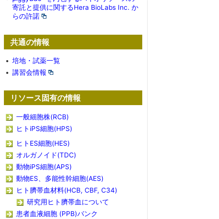
寄託と提供に関するHera BioLabs Inc. か
らの許諾
共通の情報
•
培地・試薬一覧
•
講習会情報
リソース固有の情報
一般細胞株(RCB)
ヒトiPS細胞(HPS)
ヒトES細胞(HES)
オルガノイド(TDC)
動物iPS細胞(APS)
動物ES、多能性幹細胞(AES)
ヒト臍帯血材料(HCB, CBF, C34)
研究用ヒト臍帯血について
患者血液細胞 (PPB)バンク