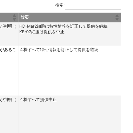
検索:
MAILNEWS送信情報
成果および論文
対応
過去のMAILNEWS送信情報
当室の細胞株を利用し論文発表
が判明（
HD-Mar2細胞は特性情報を訂正して提供を継続
される方へ
KE-97細胞は提供を中止
があるこ
４株すべて特性情報を訂正して提供を継続
が判明（
４株すべて提供中止