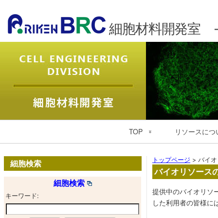
細胞材料開発室 -CE
メ
TOP
リソースにつ
イ
ン
細胞材料開発室TOP
初めての方は
トップページ
>
バイオ
ナ
細胞検索
バイオリソース
English
細胞材料検索
ビ
細胞検索
ゲ
理化学研究所 本所
一般細胞株 (RCB)
提供中のバイオリソ
キーワード:
ー
した利用者の皆様に
バイオリソース研究センター
ヒトiPS細胞 (HPS
シ