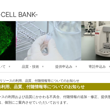
コ
ン
テ
LL BANK-
ン
ツ
へ
ス
キ
ッ
プ
いて
品質・技術
提供申込み
寄託申込み
品質検査
提供申込み方法
寄託申込み
リソースの利用、品質、付随情報等についてのお知らせ
の利用、品質、付随情報等についてのお知らせ
培養マニュアル
細胞材料の送付
臨床情報データ
提供手数料とお支払い
患者血液細胞バ
ースの利用および品質にかかわる不具合、付随情報の追加・修正、提供
は、個別にご案内させていただいております。
)
文献送付のお願い