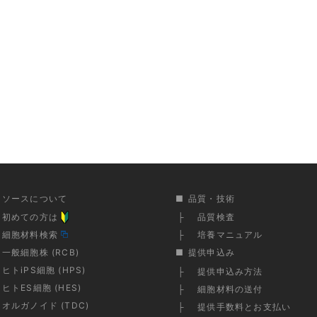
リソースについて
品質・技術
初めての方は
品質検査
細胞材料検索
培養マニュアル
一般細胞株 (RCB)
提供申込み
ヒトiPS細胞 (HPS)
提供申込み方法
ヒトES細胞 (HES)
細胞材料の送付
オルガノイド (TDC)
提供手数料とお支払い