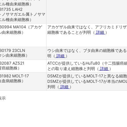
エル種由来細胞株）
B1735 LAH2
トノサマガエル属トノサマ
エル種由来細胞株）
B0994 MA104（アカゲ
アカゲザル由来ではなく、アフリカミドリザ
ル由来細胞株）
細胞株であることが判明（
詳細
）
B0179 23CLN
ウシ由来ではなく、ブタ由来の細胞株である
ウシ由来細胞株）
明（
詳細
）
B2087 AZ521
ATCCが提供しているHuTu80（十二指腸癌
胃癌細胞株）
との取り違え細胞株と判明（
詳細
）
B1982 MOLT-17
DSMZが提供しているMOLT-17と異なる細
白血病細胞株）
DSMZが提供しているMOLT-17が本当のMOL
判明（
詳細
）
で表示