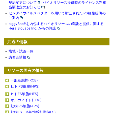
契約変更について
(
バイオリソース提供時のライセンス料相
当額改定のお知らせ
)
•
センダイウイルスベクターを用いて樹立されたiPS細胞提供の
ご案内
•
piggyBac®を内包するバイオリソースの寄託と提供に関する
Hera BioLabs Inc. からの許諾
共通の情報
•
培地・試薬一覧
•
講習会情報
リソース固有の情報
一般細胞株(RCB)
ヒトiPS細胞(HPS)
ヒトES細胞(HES)
オルガノイド(TDC)
動物iPS細胞(APS)
動物ES、多能性幹細胞(AES)