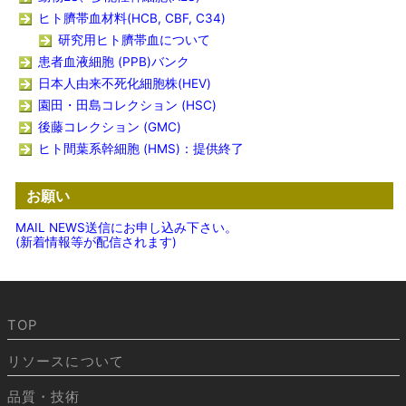
ヒト臍帯血材料(HCB, CBF, C34)
研究用ヒト臍帯血について
患者血液細胞 (PPB)バンク
日本人由来不死化細胞株(HEV)
園田・田島コレクション (HSC)
後藤コレクション (GMC)
ヒト間葉系幹細胞 (HMS)：提供終了
お願い
MAIL NEWS送信にお申し込み下さい。
(新着情報等が配信されます)
TOP
リソースについて
品質・技術