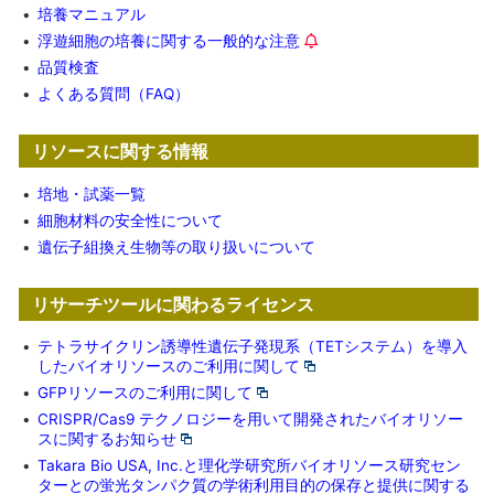
•
培養マニュアル
•
浮遊細胞の培養に関する一般的な注意
•
品質検査
•
よくある質問（FAQ）
リソースに関する情報
•
培地・試薬一覧
•
細胞材料の安全性について
•
遺伝子組換え生物等の取り扱いについて
リサーチツールに関わるライセンス
•
テトラサイクリン誘導性遺伝子発現系（TETシステム）を導入
したバイオリソースのご利用に関して
•
GFPリソースのご利用に関して
•
CRISPR/Cas9 テクノロジーを用いて開発されたバイオリソー
スに関するお知らせ
•
Takara Bio USA, Inc.と理化学研究所バイオリソース研究セン
ターとの蛍光タンパク質の学術利用目的の保存と提供に関する