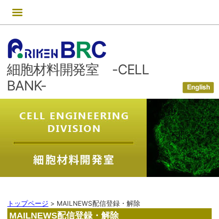
コ
ン
テ
ン
ツ
細胞材料開発室 -CELL
へ
ス
BANK-
キ
ッ
プ
トップページ
>
MAILNEWS配信登録・解除
MAILNEWS配信登録・解除