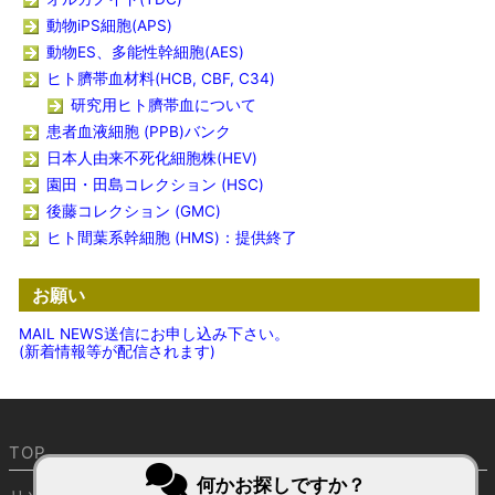
動物iPS細胞(APS)
動物ES、多能性幹細胞(AES)
ヒト臍帯血材料(HCB, CBF, C34)
研究用ヒト臍帯血について
患者血液細胞 (PPB)バンク
日本人由来不死化細胞株(HEV)
園田・田島コレクション (HSC)
後藤コレクション (GMC)
ヒト間葉系幹細胞 (HMS)：提供終了
お願い
MAIL NEWS送信にお申し込み下さい。
(新着情報等が配信されます)
TOP
何かお探しですか？