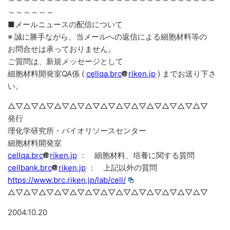
～～～～～～
■メールニュースの配信について
※ 誠に勝手ながら、当メールへの返信による細胞材料等の
お問合せは承っておりません。
ご質問は、新規メッセージとして
細胞材料開発室QA係 (
cellqa.brc
riken.jp
) までお送り下さ
い。
△▽△▽△▽△▽△▽△▽△▽△▽△▽△▽△▽△▽△▽
発行
理化学研究所・バイオリソースセンター
細胞材料開発室
cellqa.brc
riken.jp
： 細胞材料、培養に関する質問
cellbank.brc
riken.jp
： 上記以外の質問
https://www.brc.riken.jp/lab/cell/
△▽△▽△▽△▽△▽△▽△▽△▽△▽△▽△▽△▽△▽
2004.10.20