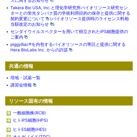
スに関するお知らせ
•
Takara Bio USA, Inc.と理化学研究所バイオリソース研究セン
ターとの蛍光タンパク質の学術利用目的の保存と提供に関する
契約変更について
(
バイオリソース提供時のライセンス料相
当額改定のお知らせ
)
•
センダイウイルスベクターを用いて樹立されたiPS細胞提供の
ご案内
•
piggyBac®を内包するバイオリソースの寄託と提供に関する
Hera BioLabs Inc. からの許諾
共通の情報
•
培地・試薬一覧
•
講習会情報
リソース固有の情報
一般細胞株(RCB)
ヒトiPS細胞(HPS)
ヒトES細胞(HES)
オルガノイド(TDC)