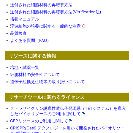
•
送付された細胞材料の再培養方法
•
送付された細胞材料の再培養方法(Vitrification法)
•
培養マニュアル
•
浮遊細胞の培養に関する一般的な注意
•
品質検査
•
よくある質問（FAQ）
リソースに関する情報
•
培地・試薬一覧
•
細胞材料の安全性について
•
遺伝子組換え生物等の取り扱いについて
リサーチツールに関わるライセンス
•
テトラサイクリン誘導性遺伝子発現系（TETシステム）を導入
したバイオリソースのご利用に関して
•
GFPリソースのご利用に関して
•
CRISPR/Cas9 テクノロジーを用いて開発されたバイオリソー