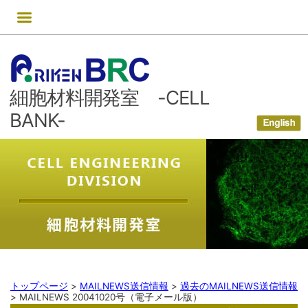
コ
ン
テ
ン
ツ
細胞材料開発室 -CELL
へ
ス
BANK-
キ
ッ
プ
トップページ
>
MAILNEWS送信情報
>
過去のMAILNEWS送信情報
>
MAILNEWS 20041020号（電子メール版）