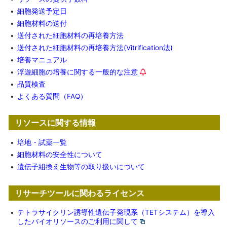
•
細胞発送予定日
•
細胞材料の送付
•
送付された細胞材料の再培養方法
•
送付された細胞材料の再培養方法(Vitrification法)
•
培養マニュアル
•
浮遊細胞の培養に関する一般的な注意
•
品質検査
•
よくある質問（FAQ）
リソースに関する情報
•
培地・試薬一覧
•
細胞材料の安全性について
•
遺伝子組換え生物等の取り扱いについて
リサーチツールに関わるライセンス
•
テトラサイクリン誘導性遺伝子発現系（TETシステム）を導入
したバイオリソースのご利用に関して