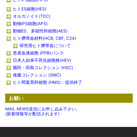
ヒトES細胞(HES)
オルガノイド(TDC)
動物iPS細胞(APS)
動物ES、多能性幹細胞(AES)
ヒト臍帯血材料(HCB, CBF, C34)
研究用ヒト臍帯血について
患者血液細胞 (PPB)バンク
日本人由来不死化細胞株(HEV)
園田・田島コレクション (HSC)
後藤コレクション (GMC)
ヒト間葉系幹細胞 (HMS)：提供終了
お願い
MAIL NEWS送信にお申し込み下さい。
(新着情報等が配信されます)