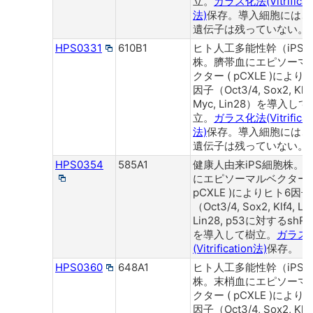
立。
ガラス化法(Vitrificat
法)
保存。導入細胞には、
遺伝子は残っていない。
HPS0331
610B1
ヒト人工多能性幹（iPS
株。臍帯血にエピソーマ
クター ( pCXLE )により
因子（Oct3/4, Sox2, Klf4,
Myc, Lin28）を導入して
立。
ガラス化法(Vitrificat
法)
保存。導入細胞には、
遺伝子は残っていない。
HPS0354
585A1
健康人由来iPS細胞株。
にエピソーマルベクター 
pCXLE )によりヒト6因子
（Oct3/4, Sox2, Klf4, L-
Lin28, p53に対するshR
を導入して樹立。
ガラス
(Vitrification法)
保存。
HPS0360
648A1
ヒト人工多能性幹（iPS
株。末梢血にエピソーマ
クター ( pCXLE )により
因子（Oct3/4, Sox2, Klf4,