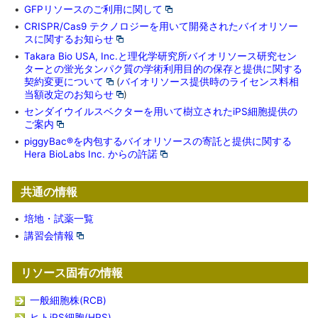
•
GFPリソースのご利用に関して
•
CRISPR/Cas9 テクノロジーを用いて開発されたバイオリソー
スに関するお知らせ
•
Takara Bio USA, Inc.と理化学研究所バイオリソース研究セン
ターとの蛍光タンパク質の学術利用目的の保存と提供に関する
契約変更について
(
バイオリソース提供時のライセンス料相
当額改定のお知らせ
)
•
センダイウイルスベクターを用いて樹立されたiPS細胞提供の
ご案内
•
piggyBac®を内包するバイオリソースの寄託と提供に関する
Hera BioLabs Inc. からの許諾
共通の情報
•
培地・試薬一覧
•
講習会情報
リソース固有の情報
一般細胞株(RCB)
ヒトiPS細胞(HPS)