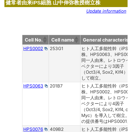
健常者由来iPS細胞 山中伸弥教授樹立株
Update information
Cell No.
Cell name
General characterist
HPS0002
253G1
ヒト人工多能性幹（iPS
株。HPS0063、HPS00
同一人由来。レトロウイ
ベクターにより3因子
（Oct3/4, Sox2, Klf4
して樹立。
HPS0063
201B7
ヒト人工多能性幹（iPS
株。HPS0002、HPS00
同一人由来。レトロウイ
ベクターにより4因子
（Oct3/4, Sox2, Klf4, c-
Myc）を導入して樹立。
の提供番号はHPS0001。
HPS0076
409B2
ヒト人工多能性幹（iPS