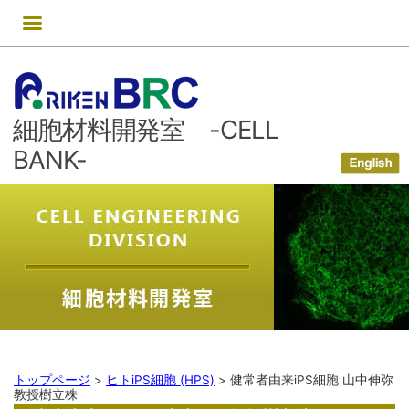
コ
ン
テ
ン
ツ
細胞材料開発室 -CELL
へ
ス
BANK-
キ
ッ
プ
トップページ
>
ヒトiPS細胞 (HPS)
>
健常者由来iPS細胞 山中伸弥
教授樹立株